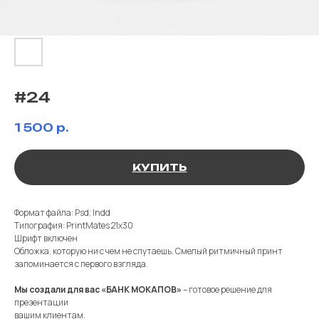
#24
1 500
р.
КУПИТЬ
Формат файла: Psd; Indd
Типография: PrintMates 21х30
Шрифт включен
Обложка, которую ни с чем не спутаешь. Смелый ритмичный принт
запоминается с первого взгляда.
Мы создали для вас «БАНК МОКАПОВ»
– готовое решение для
презентации
вашим клиентам.